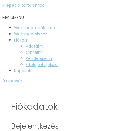
Kilépés a tartalomba
MENU
MENU
Webshop kínálatunk
Webshop Akciók
Fiókom
Adataim
Címeim
Rendeléseim
Elfelejtett jelszó
Kapcsolat
0
Ft
Kosár
Fiókadatok
Bejelentkezés