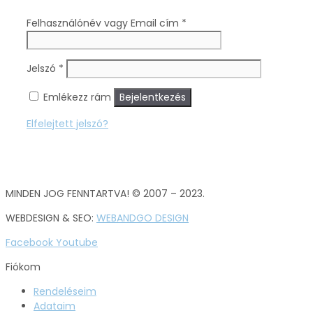
Felhasználónév vagy Email cím
*
Jelszó
*
Emlékezz rám
Bejelentkezés
Elfelejtett jelszó?
MINDEN JOG FENNTARTVA! © 2007 – 2023.
WEBDESIGN & SEO:
WEBANDGO DESIGN
Facebook
Youtube
Fiókom
Rendeléseim
Adataim